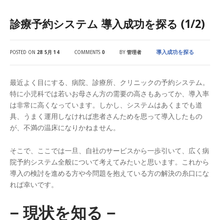
診療予約システム 導入成功を探る (1/2)
導入成功を探る
POSTED ON
28 5月 14
COMMENTS
0
BY
管理者
最近よく目にする、病院、診療所、クリニックの予約システム。
特に小児科では若いお母さん方の需要の高さもあってか、導入率
は非常に高くなっています。しかし、システムはあくまでも道
具、うまく運用しなければ患者さんためを思って導入したもの
が、不満の温床になりかねません。
そこで、ここでは一旦、自社のサービスから一歩引いて、広く病
院予約システム全般について考えてみたいと思います。これから
導入の検討を進める方や今問題を抱えている方の解決の糸口にな
れば幸いです。
− 現状を知る −