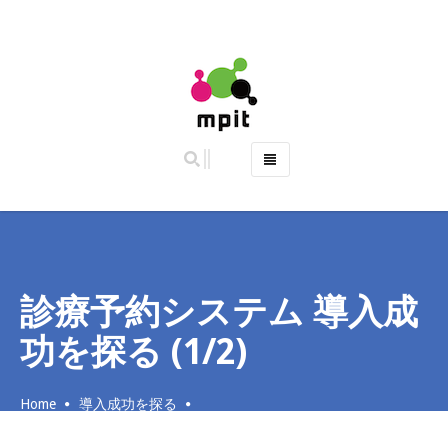
ホーム
特徴
主な機能
ご利用料金 (2019年10月より料金改定)
診療予約システム 導入成
よくある質問
功を探る (1/2)
お問い合わせ
Home
導入成功を探る
診療予約システム 導入成功を探る (1/2)