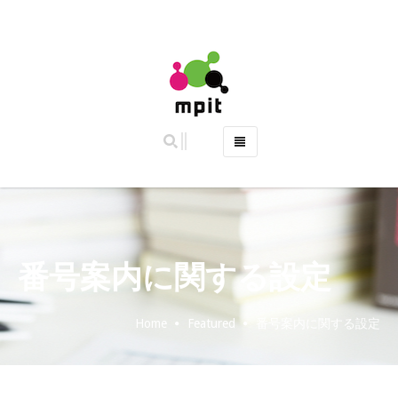
ホーム
特徴
主な機能
ご利用料金 (2019年10月より料金改定)
番号案内に関する設定
よくある質問
お問い合わせ
Home
Featured
番号案内に関する設定