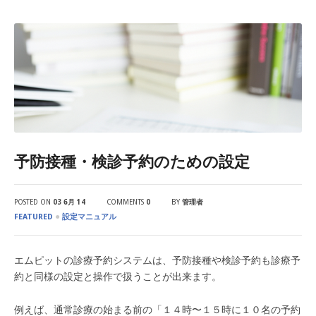
予防接種・検診予約のための設定
POSTED ON
03 6月 14
COMMENTS
0
BY
管理者
●
FEATURED
設定マニュアル
エムピットの診療予約システムは、予防接種や検診予約も診療予
約と同様の設定と操作で扱うことが出来ます。
例えば、通常診療の始まる前の「１４時〜１５時に１０名の予約