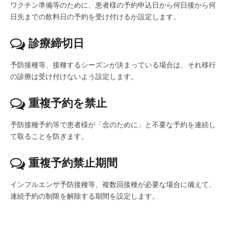
ワクチン準備等のために、患者様の予約申込日から何日後から何
日先までの飲料日の予約を受け付けるか設定します。
診療締切日
予防接種等、接種するシーズンが決まっている場合は、それ移行
の診療は受け付けないよう設定します。
重複予約を禁止
予防接種予約等で患者様が「念のために」と不要な予約を連続し
て取ることを防ぎます。
重複予約禁止期間
インフルエンザ予防接種等、複数回接種が必要な場合に備えて、
連続予約の制限を解除する期間を設定します。