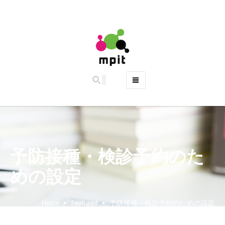
ホーム
特徴
主な機能
ご利用料金 (2019年10月より料金改定)
予防接種・検診予約のた
よくある質問
めの設定
お問い合わせ
Home
Featured
予防接種・検診予約のための設定